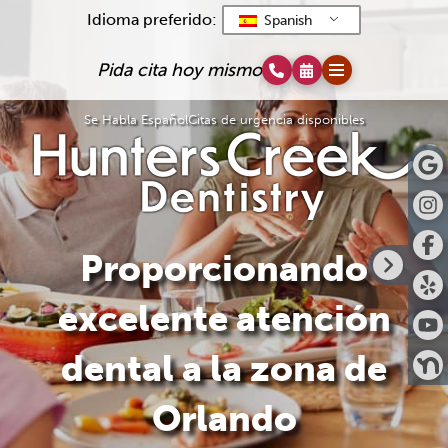
Idioma preferido:
Spanish
Pida cita hoy mismo
Se Habla Español
Citas de urgencia disponibles
Proporcionando
excelente atención
dental a la zona de
Orlando